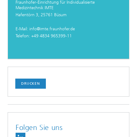
Fraunhofer-Einrichtung für Individualisierte
Medizintechnik IMTE
Hafentörn 3, 25761 Büsum
E-Mail: info@imte.fraunhofer.de
Telefon: +49 4834 965399-11
DRUCKEN
Folgen Sie uns