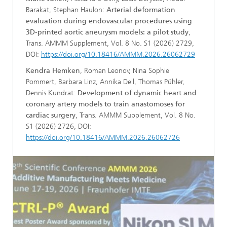
Barakat, Stephan Haulon:
Arterial deformation
evaluation during endovascular procedures using
3D-printed aortic aneurysm models: a pilot study
,
Trans. AMMM Supplement, Vol. 8 No. S1 (2026) 2729,
DOI:
https://doi.org/10.18416/AMMM.2026.26062729
Kendra Hemken
, Roman Leonov, Nina Sophie
Pommert, Barbara Linz, Annika Dell, Thomas Pühler,
Dennis Kundrat:
Development of dynamic heart and
coronary artery models to train anastomoses for
cardiac surgery
, Trans. AMMM Supplement, Vol. 8 No.
S1 (2026) 2726, DOI:
https://doi.org/10.18416/AMMM.2026.26062726