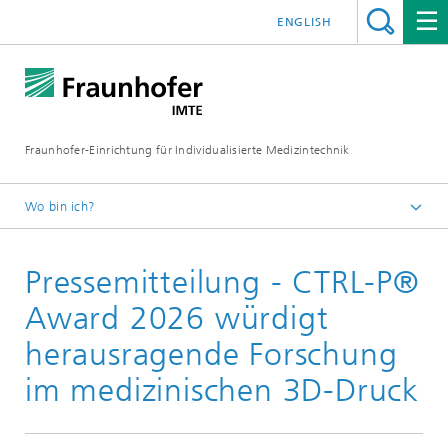
ENGLISH
Fraunhofer-Einrichtung für Individualisierte Medizintechnik
Wo bin ich?
Fraunhofer IMTE
Pressemitteilung - CTRL-P®
Presse
Presse Archiv
Award 2026 würdigt
herausragende Forschung
im medizinischen 3D-Druck