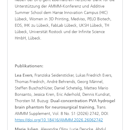
Unterstützung der AMMM-Konferenz und Additive
Summer School dem Hanse Innovation Campus (HIC)
Lübeck, Women in 3D Printing, Medviso, PELO Biotech,
EOS, IHK zu Lübeck, FabLab Lübeck, UKSH Lübeck, TH
Lübeck, Universität Rostock und der Infinite Science
HmbH, Lübeck.
Publikationen:
Lea Evers
, Franziska Seidensticker, Lukas Friedrich Evers,
Thomas Friedrich, André Behrends, Georg Männel,
Steffen Buschschlüter, Daniel Schetelig, Matteo Mario
Bonsanto, Jessica Kren, Eric Aderhold, Dennis Kundrat,
Thorsten M. Buzug:
Dual-concentration PVA hydrogel
brain phantom for neurosurgical training
,
Trans.
AMMM Supplement, Vol. 8 No. S1 (2026) 2742, DOI:
https://doi.org/10.18416/AMMM.2026.26062742
Marie Julien
, Alexandre Oliny, Lucie Derycke, Abdul