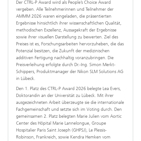
Der CTRL-P Award wird als People’s Choice Award
vergeben. Alle Teilnehmerinnen und Teilnehmer der
AMMM 2026 waren eingeladen, die präsentierten
Ergebnisse hinsichtlich ihrer wissenschaftlichen Qualität,
methodischen Exzellenz, Aussagekraft der Ergebnisse
sowie ihrer visuellen Darstellung zu bewerten. Ziel des
Preises ist es, Forschungsarbeiten hervorzuheben, die das
Potenzial besitzen, die Zukunft der medizinischen
additiven Fertigung nachhaltig voranzubringen. Die
Preisverleihung erfolgte durch Dr.-Ing. Simon Merkt-
Schippers, Produktmanager der Nikon SLM Solutions AG
in Lübeck.
Den 1. Platz des CTRL-P Award 2026 belegte Lea Evers,
Doktorandin an der Universität zu Lübeck. Mit ihrer
ausgezeichneten Arbeit überzeugte sie die internationale
Fachgemeinschaft und setzte sich im Voting durch. Den
gemeinsamen 2. Platz belegten Marie Julien vom Aortic
Center des Hôpital Marie Lannelongue, Groupe
Hospitalier Paris Saint Joseph (GHPSJ), Le Plessis-
Robinson, Frankreich, sowie Kendra Hemken vom