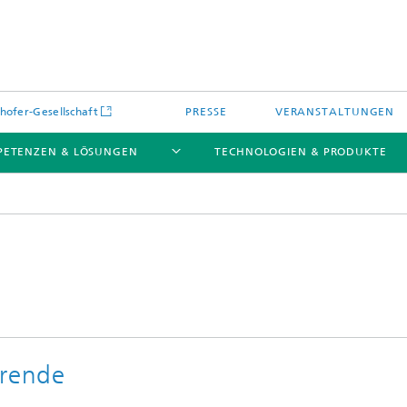
hofer-Gesellschaft
PRESSE
VERANSTALTUNGEN
ETENZEN & LÖSUNGEN
TECHNOLOGIEN & PRODUKTE
Fischernährung und -haltung
erende
Experimentelle Aquakultursyste