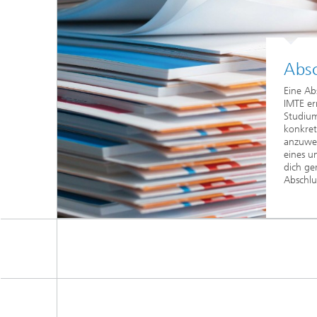
Absc
Eine Ab
IMTE er
Studiu
konkre
anzuwen
eines u
dich ger
Abschlu