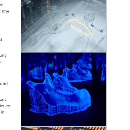
ne
ische
nd
rung
d
e und
 und
ierten
 in