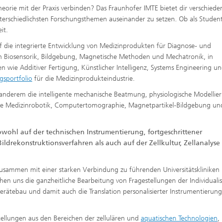
orie mit der Praxis verbinden? Das Fraunhofer IMTE bietet dir verschiede
nterschiedlichsten Forschungsthemen auseinander zu setzen. Ob als Student
it.
f die integrierte Entwicklung von Medizinprodukten für Diagnose- und
n Biosensorik, Bildgebung, Magnetische Methoden und Mechatronik, in
wie Additiver Fertigung, Künstlicher Intelligenz, Systems Engineering u
gsportfolio
für die Medizinprodukteindustrie.
nderem die intelligente mechanische Beatmung, physiologische Modellie
che Medizinrobotik, Computertomographie, Magnetpartikel-Bildgebung un
owohl auf der technischen Instrumentierung, fortgeschrittener
ldrekonstruktionsverfahren als auch auf der Zellkultur, Zellanalys
sammen mit einer starken Verbindung zu führenden Universitätskliniken
en uns die ganzheitliche Bearbeitung von Fragestellungen der Individualis
ätebau und damit auch die Translation personalisierter Instrumentierung
ellungen aus den Bereichen der zellulären und
aquatischen Technologien
,