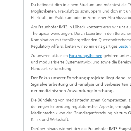
Du befindest dich in einem Studium und möchtest die The
Röntgenbildgebung
Möglichkeiten, Praxisluft zu schnuppern und dich mit u
Hilfskraft, im Praktikum oder in Form einer Abschlussarbe
Muskuloskelettal und Prothetik
Am Fraunhofer IMTE in Lübeck konzentrieren wir uns au
Therapieanwendungen. Durch Expertise in den Bereiche
Kardiologie und Endovaskuläre
Kombination mit fachübergreifenden Querschnittsthemen 
Devices
Regulatory Affairs, bieten wir so ein einzigartiges
Leistun
Zu unseren aktuellen
Forschungsthemen
gehören unter a
und modularisierte Systementwicklung sowie die Berei
Nanopartikelforschung.
Der Fokus unserer Forschungsprojekte liegt dabei s
Signalverarbeitung und -analyse und verbesserten Bi
der medizinischen Anwendungsforschung.
Die Bündelung von medizintechnischen Kompetenzen, zu
der engen Einbindung regulatorischer Aspekte, ermöglich
Medizintechnik von der Grundlagenforschung bis zum Ger
Klinik und Wirtschaft.
Darüber hinaus widmet sich das Fraunhofer IMTE Fragest