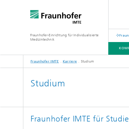
Fraunhofer-Einrichtung für Individualisierte
Fraun
Medizintechnik
KOMP
Fraunhofer IMTE
Karriere
Studium
KOMPETENZEN & LÖSUNGEN
TECHNOLOGIEN & PRODUKTE
ZUSAMMENARBEIT
ÜBER UNS
Studium
Medical Robotics und Automation
Magnetische Methoden
Fraunhofer IMTE für Studi
Mechanische Beatmung