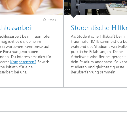
© iStock
hlussarbeit
Studentische Hilfk
schlussarbeit beim Fraunhofer
Als Studentische Hilfskraft beim
möglicht es dir, deine im
Fraunhofer IMTE sammelst du be
m erworbenen Kenntnisse auf
während des Studiums wertvolle
te Forschungsvorhaben
praktische Erfahrungen. Deine
den. Du interessierst dich für
Arbeitszeit wird flexibel geregel
nserer
Kompetenzen?
Bewirb
dein Studium angepasst. So kan
ne initiativ für eine
studieren und gleichzeitig erste
ssarbeit bei uns.
Berufserfahrung sammeln.