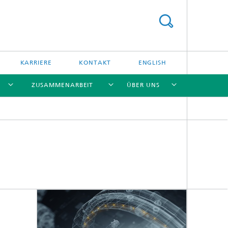
KARRIERE
KONTAKT
ENGLISH
ZUSAMMENARBEIT
ÜBER UNS
[X]
[X]
[X]
[X]
me