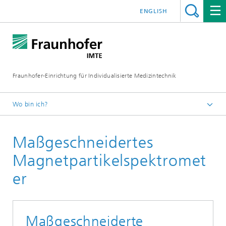
ENGLISH
Fraunhofer-Einrichtung für Individualisierte Medizintechnik
Wo bin ich?
Fraunhofer IMTE
Maßgeschneidertes
Technologien & Produkte
Produktgruppen
Magnetpartikelspektromet
Magnetische Methoden
er
Maßgeschneiderte