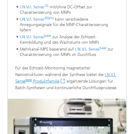
1D
I.N.V.I. Sense
mit/ohne DC-Offset zur
Charakterisierung von MNPs
3Dpro
I.N.V.I. Sense
kann verschiedene
Anregungssignale für die MNP-Charakterisierung
liefern
base
I.N.V.I. Sense
zur Analyse der Echtzeit-
Keimbildung und des Wachstums von MNPs
base
Mehrkanal-MPS basierend auf
I.N.V.I. Sense
zur
Charakterisierung von MNPs im Durchfluss
Für das Echtzeit-Monitoring magnetischer
Nanostrukturen während der Synthese bietet die
I.N.V.I.
base
Sense
Produktfamilie
ergänzende Lösungen für
Batch-Synthesen und kontinuierliche Durchflussprozesse.