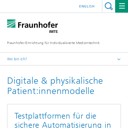
ENGLISH
Fraunhofer-Einrichtung für Individualisierte Medizintechnik
Wo bin ich?
Fraunhofer IMTE
Digitale & physikalische
Technologien & Produkte
Produktgruppen
Patient:innenmodelle
Mechanische Beatmung
Testplattformen für die
sichere Automatisierung in