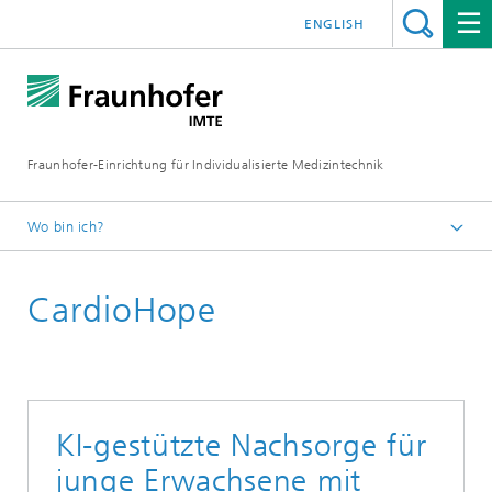
ENGLISH
Fraunhofer-Einrichtung für Individualisierte Medizintechnik
Wo bin ich?
Fraunhofer IMTE
CardioHope
Technologien & Produkte
Produktgruppen
Kardiologie und Endovaskuläre Devices
KI-gestützte Nachsorge für
junge Erwachsene mit